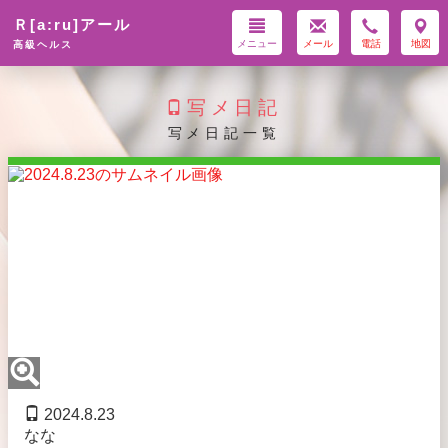
Ｒ[a:ru]アール
メニュー
メール
電話
地図
高級ヘルス
写メ日記
写メ日記一覧
2024.8.23
なな