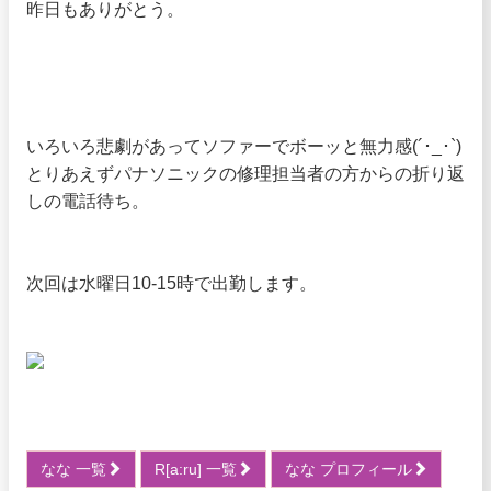
昨日もありがとう。
いろいろ悲劇があってソファーでボーッと無力感(´･_･`)
とりあえずパナソニックの修理担当者の方からの折り返
しの電話待ち。
次回は水曜日10-15時で出勤します。
なな 一覧
R[a:ru] 一覧
なな プロフィール