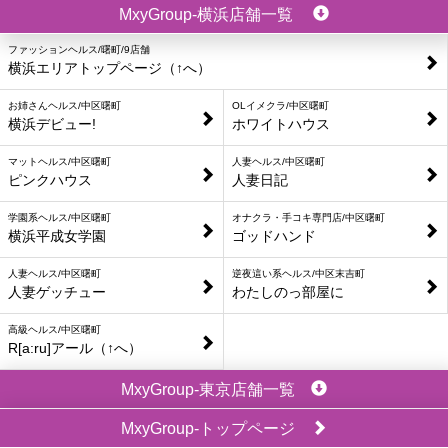
MxyGroup-横浜店舗一覧
ファッションヘルス/曙町/9店舗
横浜エリアトップページ（↑へ）
お姉さんヘルス/中区曙町
OLイメクラ/中区曙町
横浜デビュー!
ホワイトハウス
マットヘルス/中区曙町
人妻ヘルス/中区曙町
ピンクハウス
人妻日記
学園系ヘルス/中区曙町
オナクラ・手コキ専門店/中区曙町
横浜平成女学園
ゴッドハンド
人妻ヘルス/中区曙町
逆夜這い系ヘルス/中区末吉町
人妻ゲッチュー
わたしのっ部屋に
高級ヘルス/中区曙町
R[a:ru]アール（↑へ）
MxyGroup-東京店舗一覧
MxyGroup-トップページ